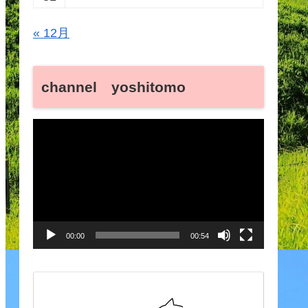
« 12月
channel yoshitomo
動
画
プ
レ
ー
00:00
00:54
ヤ
ー