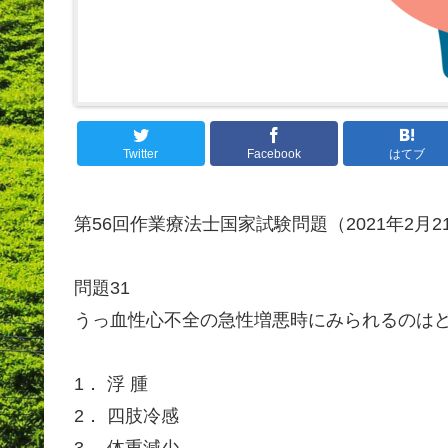
Twitter
Facebook
はてブ
第56回作業療法士国家試験問題（2021年2月
問題31
うっ血性心不全の急性増悪時にみられるのは
1． 浮 腫
2． 四肢冷感