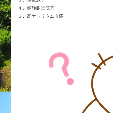
3． 体重減少
4． 頸静脈圧低下
5． 高ナトリウム血症