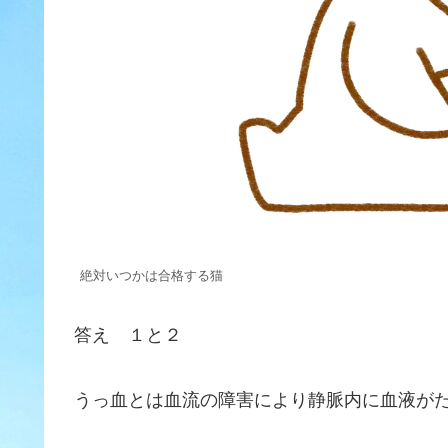
絶対いつかは合格する猫
答え １と２
うっ血とは血流の障害により静脈内に血液が