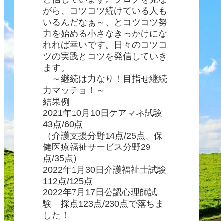
がら、コツコツ続けている人も
いるんだなぁ～、とコツコツ努
力を始める小さなきっかけにな
れれば幸いです。日々のコツコ
ツの実践とコツを発信していき
ます。
～継続は力なり！目指せ継続
力マッチョ！～
結果例
2021年10月10日ケアマネ試験
43点/60点
（介護支援分野14点/25点、保
健医療福祉サービス分野29
点/35点）
2022年1月30日介護福祉士試験
112点/125点
2022年7月17日公認心理師試
験 採点123点/230点で落ちま
した！