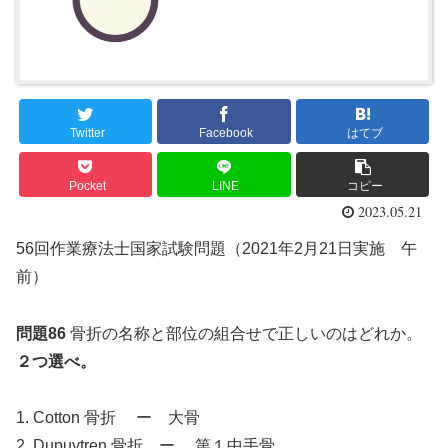
Twitter
Facebook
はてブ
Pocket
LINE
コピー
2023.05.21
56回作業療法士国家試験問題（2021年2月21日実施 午
前）
問題86
骨折の名称と部位の組合せで正しいのはどれか。
２つ選べ。
1. Cotton 骨折 ー 大骨
2. Dupuytren 骨折 ー 第１中手骨