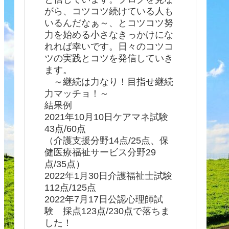
がら、コツコツ続けている人も
いるんだなぁ～、とコツコツ努
力を始める小さなきっかけにな
れれば幸いです。日々のコツコ
ツの実践とコツを発信していき
ます。
～継続は力なり！目指せ継続
力マッチョ！～
結果例
2021年10月10日ケアマネ試験
43点/60点
（介護支援分野14点/25点、保
健医療福祉サービス分野29
点/35点）
2022年1月30日介護福祉士試験
112点/125点
2022年7月17日公認心理師試
験 採点123点/230点で落ちま
した！