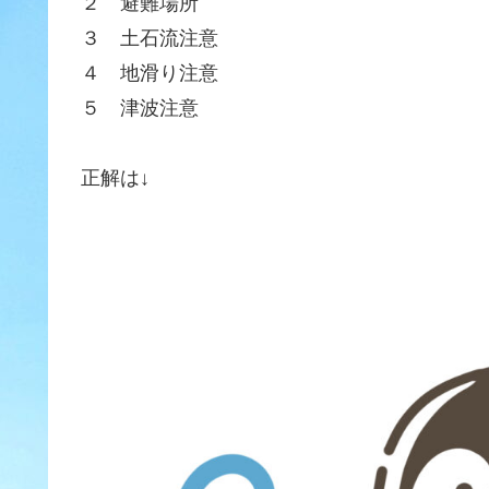
２ 避難場所
３ 土石流注意
４ 地滑り注意
５ 津波注意
正解は↓