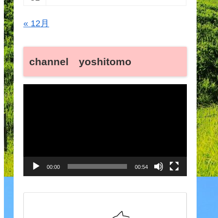
« 12月
channel yoshitomo
動
画
プ
レ
ー
00:00
00:54
ヤ
ー