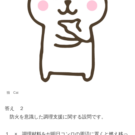
猫 Cat
答え ２
防火を意識した調理支援に関する設問です。
１ × 調理材料をが明日コンロの周辺に置くと燃え移っ