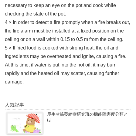
necessary to keep an eye on the pot and cook while
checking the state of the pot.
4 × In order to detect a fire promptly when a fire breaks out,
the fire alarm must be installed at a fixed position on the
ceiling or on a wall within 0.15 to 0.5 m from the ceiling.
5 × If fried food is cooked with strong heat, the oil and
ingredients may be overheated and ignite, causing a fire.
At this time, if water is put into the hot oil, it may burn
rapidly and the heated oil may scatter, causing further
damage.
人気記事
厚生省筋萎縮症研究班の機能障害度分類と
は