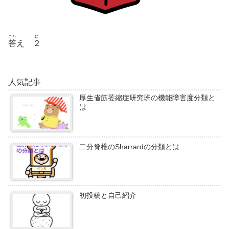
こた
に
答
え
２
人気記事
厚生省筋萎縮症研究班の機能障害度分類と
は
二分脊椎のSharrardの分類とは
初投稿と自己紹介