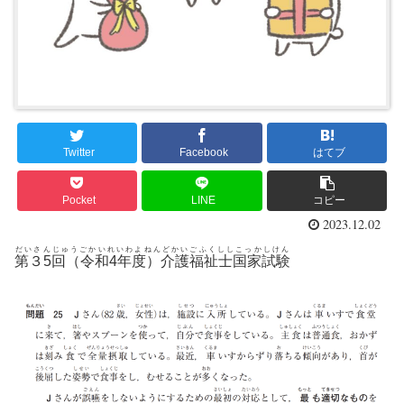
Twitter
Facebook
はてブ
Pocket
LINE
コピー
2023.12.02
だいさんじゅうごかいれいわよねんどかいごふくししこっかしけん
第３5回（令和4年度）介護福祉士国家試験