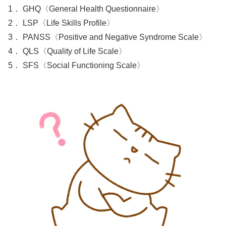
1． GHQ〈General Health Questionnaire〉
2． LSP〈Life Skills Profile〉
3． PANSS〈Positive and Negative Syndrome Scale〉
4． QLS〈Quality of Life Scale〉
5． SFS〈Social Functioning Scale〉