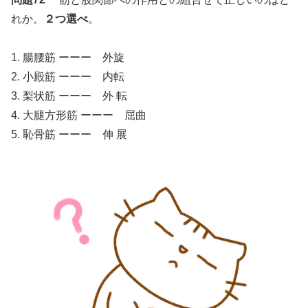
れか。
２つ選べ
。
1. 腸腰筋 ーーー 外旋
2. 小殿筋 ーーー 内転
3. 梨状筋 ーーー 外 転
4. 大腿方形筋 ーーー 屈曲
5. 恥骨筋 ーーー 伸 展