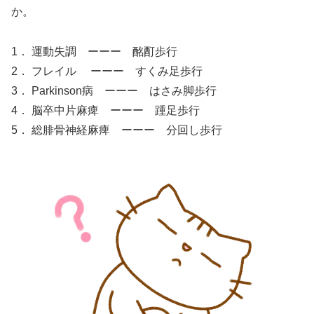
か。
1． 運動失調 ーーー 酩酊歩行
2． フレイル ーーー すくみ足歩行
3． Parkinson病 ーーー はさみ脚歩行
4． 脳卒中片麻痺 ーーー 踵足歩行
5． 総腓骨神経麻痺 ーーー 分回し歩行