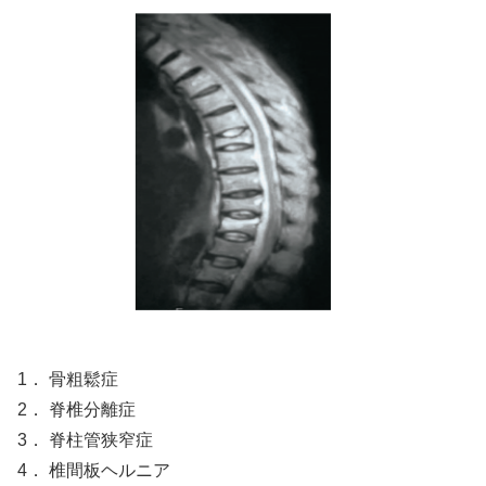
1． 骨粗鬆症
2． 脊椎分離症
3． 脊柱管狭窄症
4． 椎間板ヘルニア