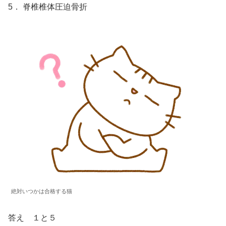
5． 脊椎椎体圧迫骨折
絶対いつかは合格する猫
答え １と５