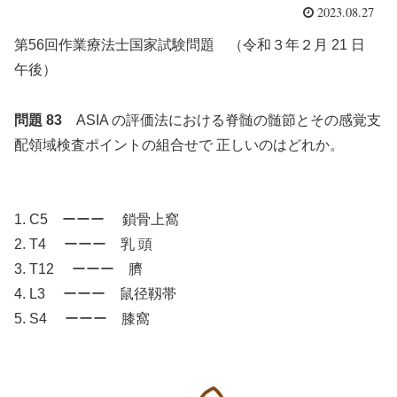
2023.08.27
第56回作業療法士国家試験問題 （令和３年２月 21 日
午後）
問題 83
ASIA の評価法における脊髄の髄節とその感覚支
配領域検査ポイントの組合せで 正しいのはどれか。
1. C5 ーーー 鎖骨上窩
2. T4 ーーー 乳 頭
3. T12 ーーー 臍
4. L3 ーーー 鼠径靱帯
5. S4 ーーー 膝窩