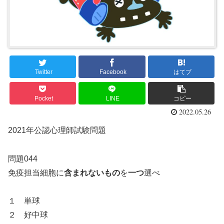
Twitter
Facebook
はてブ
Pocket
LINE
コピー
2022.05.26
2021年公認心理師試験問題
問題044
免疫担当細胞に
含まれないもの
を
一つ
選べ
１ 単球
２ 好中球