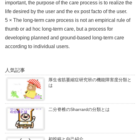
important, the purpose of the care process is to realize the
life desired by the user and the ex post facto of the user.
5 × The long-term care process is not an empirical rule of
thumb or ad hoc long-term care, but a process for
developing planned and ground-based long-term care
according to individual users.
人気記事
厚生省筋萎縮症研究班の機能障害度分類と
は
二分脊椎のSharrardの分類とは
初投稿と自己紹介