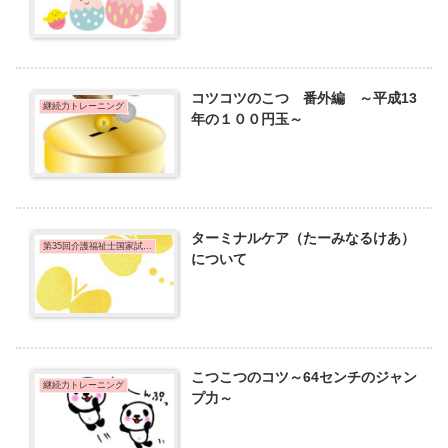
コツコツのこつ 番外編 ～平成13
継続力トレーニング
年の１００円玉～
ターミナルケア（たーみなるけあ）
第35回介護福祉士国家試験問題
について
こつこつのコツ～64センチのジャン
継続力トレーニング
プ力～