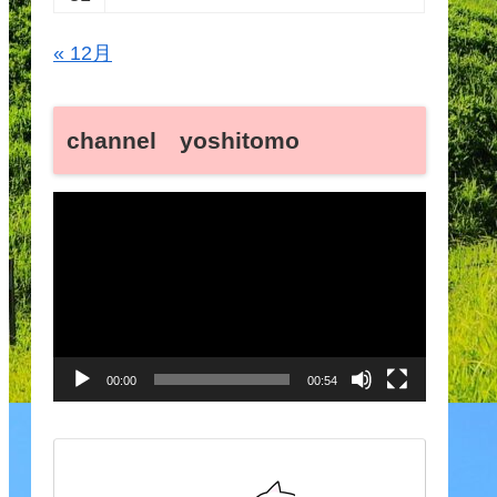
« 12月
channel yoshitomo
動
画
プ
レ
ー
00:00
00:54
ヤ
ー