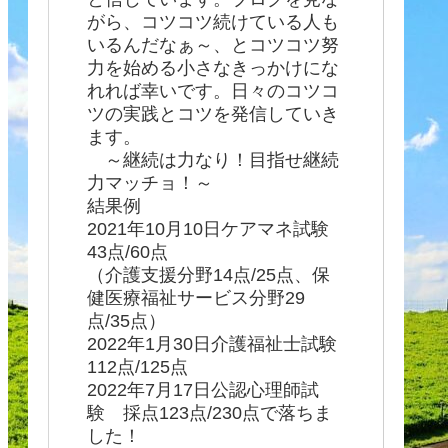
がら、コツコツ続けている人も
いるんだなぁ～、とコツコツ努
力を始める小さなきっかけにな
れれば幸いです。日々のコツコ
ツの実践とコツを発信していき
ます。
～継続は力なり！目指せ継続
力マッチョ！～
結果例
2021年10月10日ケアマネ試験
43点/60点
（介護支援分野14点/25点、保
健医療福祉サービス分野29
点/35点）
2022年1月30日介護福祉士試験
112点/125点
2022年7月17日公認心理師試
験 採点123点/230点で落ちま
した！