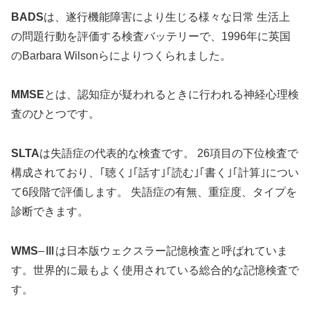
BADS
は、遂行機能障害により生じる様々な日常 生活上
の問題行動を評価する検査バッテリーで、1996年に英国
のBarbara Wilsonらによりつくられました。
MMSE
とは、認知症が疑われるときに行われる神経心理検
査のひとつです。
SLTA
は失語症の代表的な検査です。 26項目の下位検査で
構成されており、｢聴く｣｢話す｣｢読む｣｢書く｣｢計算｣につい
て6段階で評価します。 失語症の有無、重症度、タイプを
診断できます。
WMS
–
Ⅲ
は日本版ウェクスラー記憶検査と呼ばれていま
す。世界的に最もよく使用されている総合的な記憶検査で
す。