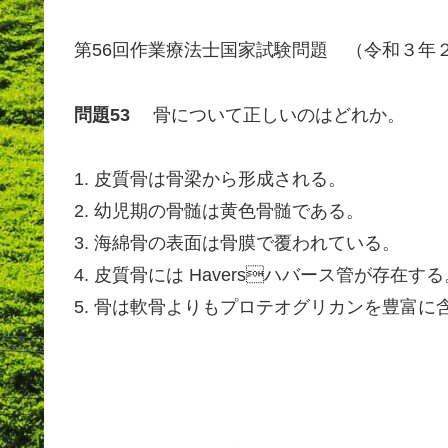
第56回作業療法士国家試験問題 （令和３年２月
問題53
骨について正しいのはどれか。
1. 皮質骨は骨梁から形成される。
2. 幼児期の骨髄は黄色骨髄である。
3. 海綿骨の表面は骨膜で覆われている。
4. 皮質骨には Haversハバース管が存在す
5. 骨は軟骨よりもプロテオグリカンを豊富に