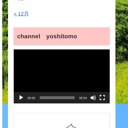
« 12月
channel yoshitomo
動
画
プ
レ
ー
00:00
00:54
ヤ
ー