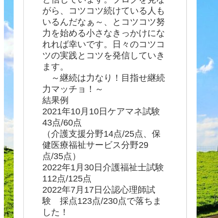
がら、コツコツ続けている人も
いるんだなぁ～、とコツコツ努
力を始める小さなきっかけにな
れれば幸いです。日々のコツコ
ツの実践とコツを発信していき
ます。
～継続は力なり！目指せ継続
力マッチョ！～
結果例
2021年10月10日ケアマネ試験
43点/60点
（介護支援分野14点/25点、保
健医療福祉サービス分野29
点/35点）
2022年1月30日介護福祉士試験
112点/125点
2022年7月17日公認心理師試
験 採点123点/230点で落ちま
した！