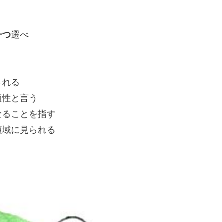
一つ
選べ
される
適性と言う
なることを指す
領域に見られる