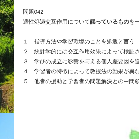
問題042
適性処遇交互作用について
誤っているもの
を
１ 指導方法や学習環境のことを処遇と言う
２ 統計学的には交互作用効果によって検証
３ 学びの成立に影響を与える個人差要因を
４ 学習者の特徴によって教授法の効果が異
５ 他者の援助と学習者の問題解決との中間