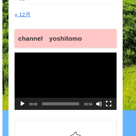
« 12月
channel yoshitomo
動
画
プ
レ
ー
00:00
00:54
ヤ
ー