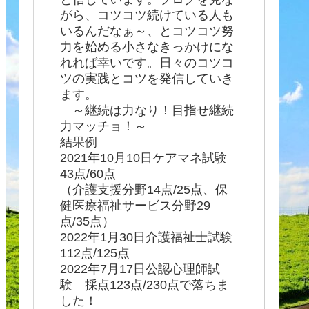
がら、コツコツ続けている人も
いるんだなぁ～、とコツコツ努
力を始める小さなきっかけにな
れれば幸いです。日々のコツコ
ツの実践とコツを発信していき
ます。
～継続は力なり！目指せ継続
力マッチョ！～
結果例
2021年10月10日ケアマネ試験
43点/60点
（介護支援分野14点/25点、保
健医療福祉サービス分野29
点/35点）
2022年1月30日介護福祉士試験
112点/125点
2022年7月17日公認心理師試
験 採点123点/230点で落ちま
した！