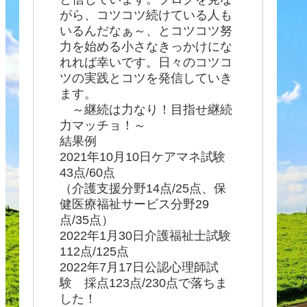
がら、コツコツ続けている人も
いるんだなぁ～、とコツコツ努
力を始める小さなきっかけにな
れれば幸いです。日々のコツコ
ツの実践とコツを発信していき
ます。
～継続は力なり！目指せ継続
力マッチョ！～
結果例
2021年10月10日ケアマネ試験
43点/60点
（介護支援分野14点/25点、保
健医療福祉サービス分野29
点/35点）
2022年1月30日介護福祉士試験
112点/125点
2022年7月17日公認心理師試
験 採点123点/230点で落ちま
した！