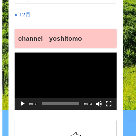
« 12月
channel yoshitomo
動
画
プ
レ
ー
00:00
00:54
ヤ
ー