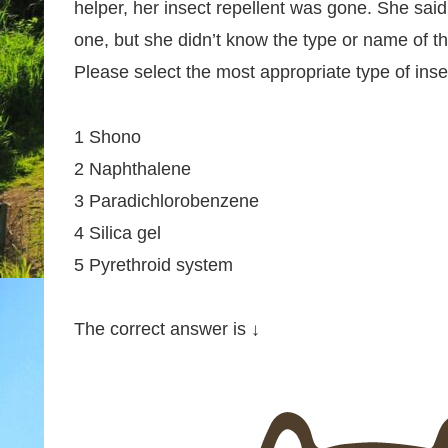
helper, her insect repellent was gone. She sai
one, but she didn’t know the type or name of th
Please select the most appropriate type of inse
1 Shono
2 Naphthalene
3 Paradichlorobenzene
4 Silica gel
5 Pyrethroid system
The correct answer is ↓