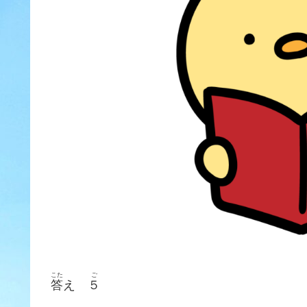
こた
ご
答
え
５