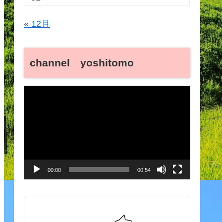
« 12月
channel yoshitomo
動
画
プ
レ
ー
00:00
00:54
ヤ
ー