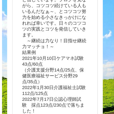
がら、コツコツ続けている人も
いるんだなぁ～、とコツコツ努
力を始める小さなきっかけにな
れれば幸いです。日々のコツコ
ツの実践とコツを発信していき
ます。
～継続は力なり！目指せ継続
力マッチョ！～
結果例
2021年10月10日ケアマネ試験
43点/60点
（介護支援分野14点/25点、保
健医療福祉サービス分野29
点/35点）
2022年1月30日介護福祉士試験
112点/125点
2022年7月17日公認心理師試
験 採点123点/230点で落ちま
した！