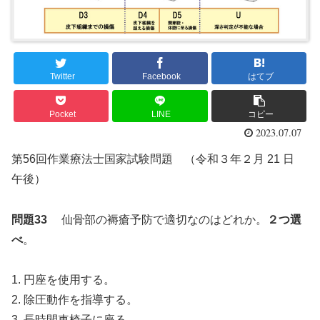
Twitter
Facebook
はてブ
Pocket
LINE
コピー
2023.07.07
第56回作業療法士国家試験問題 （令和３年２月 21 日
午後）
問題33
仙骨部の褥瘡予防で適切なのはどれか。
２つ選
べ
。
1. 円座を使用する。
2. 除圧動作を指導する。
3. 長時間車椅子に座る。