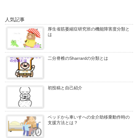
人気記事
厚生省筋萎縮症研究班の機能障害度分類と
は
二分脊椎のSharrardの分類とは
初投稿と自己紹介
ベッドから車いすへの全介助移乗動作時の
支援方法とは？