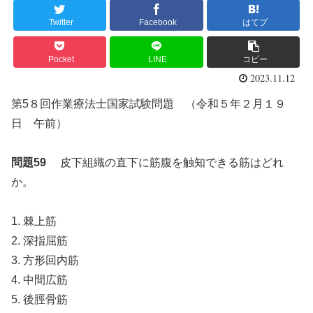
Twitter
Facebook
はてブ
Pocket
LINE
コピー
2023.11.12
第5８回作業療法士国家試験問題 （令和５年２月１９
日 午前）
問題59
皮下組織の直下に筋腹を触知できる筋はどれ
か。
1. 棘上筋
2. 深指屈筋
3. 方形回内筋
4. 中間広筋
5. 後脛骨筋