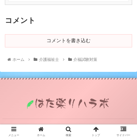
コメント
コメントを書き込む
ホーム
介護福祉士
介福試験対策
© 2021 はた楽リハラボ.
メニュー
ホーム
検索
トップ
サイドバー