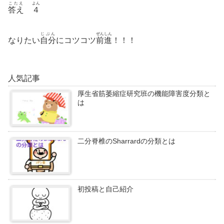
こたえ
よん
答え
４
じぶん
ぜんしん
なりたい
自分
にコツコツ
前進
！！！
人気記事
厚生省筋萎縮症研究班の機能障害度分類と
は
二分脊椎のSharrardの分類とは
初投稿と自己紹介