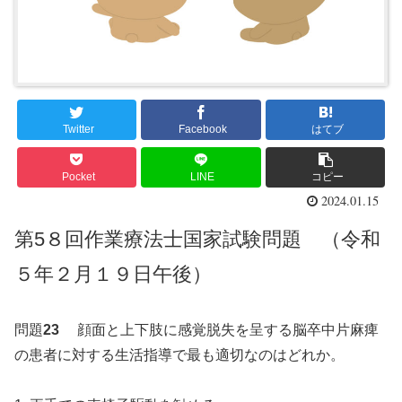
Twitter
Facebook
はてブ
Pocket
LINE
コピー
2024.01.15
第5８回作業療法士国家試験問題 （令和
５年２月１９日午後）
問題
23
顔面と上下肢に感覚脱失を呈する脳卒中片麻痺
の患者に対する生活指導で最も適切なのはどれか。