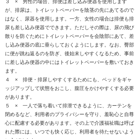
３ × 男性の場合、排便は差し込み便器を使用します
が、排尿は、トイレットペーパーを陰茎の先にあてるので
はなく、尿器を使用します。一方、女性の場合は排便も排
尿も差し込み便器でできます。ただしその際は、尿の飛び
散りを防ぐためにトイレットペーパーを会陰部にあて、差
し込み便器の底に垂らしておくようにします。なお、臀部
に便が跳ね返るのを防ぎ、後始末しやすくなるため、事前
に差し込み便器の中にはトイレットペーパーを敷いておき
ます。
４ × 排便・排尿しやすくするためにも、ベッドをギャ
ッジアップして状態をおこし、腹圧をかけやすくする必要
があります。
５ × 一人で落ち着いて排泄できるように、カーテンを
閉めるなど、利用者のプライバシーを守り、羞恥心と自尊
心に配慮する必要があります。その上で介護福祉職は呼ば
れた際には、いつでも快く応じ、利用者を待たせないよう