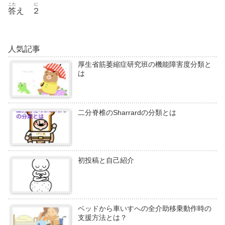
こた
に
答
え
２
人気記事
厚生省筋萎縮症研究班の機能障害度分類と
は
二分脊椎のSharrardの分類とは
初投稿と自己紹介
ベッドから車いすへの全介助移乗動作時の
支援方法とは？