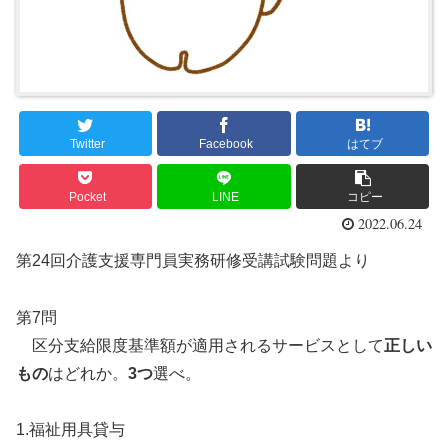
Twitter
Facebook
はてブ
Pocket
LINE
コピー
2022.06.24
第24回介護支援専門員実務研修受講試験問題より
第7問
区分支給限度基準額が適用されるサービスとして
正しい
もの
はどれか。
3つ
選べ。
1.福祉用具貸与