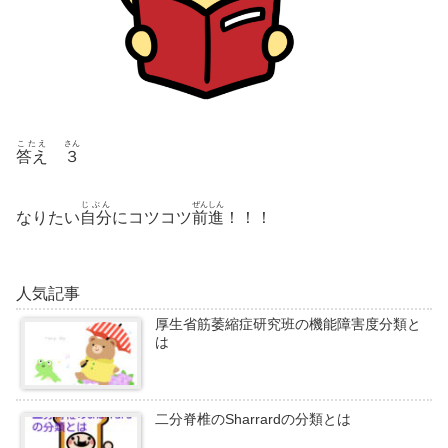
こたえ
さん
答え
３
じぶん
ぜんしん
なりたい
自分
にコツコツ
前進
！！！
人気記事
厚生省筋萎縮症研究班の機能障害度分類と
は
二分脊椎のSharrardの分類とは