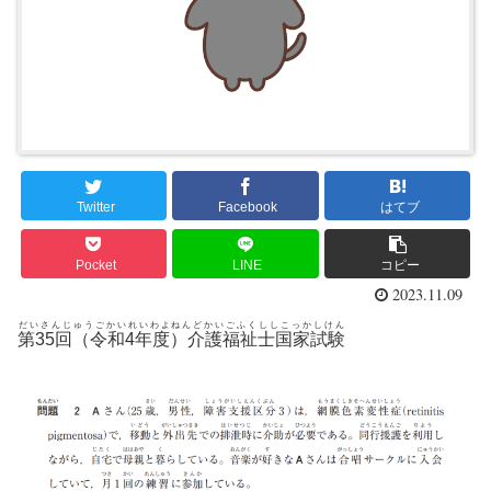
Twitter
Facebook
はてブ
Pocket
LINE
コピー
2023.11.09
だいさんじゅうごかいれいわよねんどかいごふくししこっかしけん
第35回（令和4年度）介護福祉士国家試験