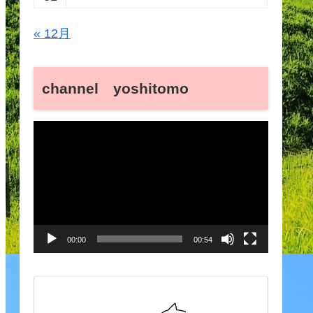
« 12月
channel yoshitomo
動
画
プ
レ
ー
00:00
00:54
ヤ
ー