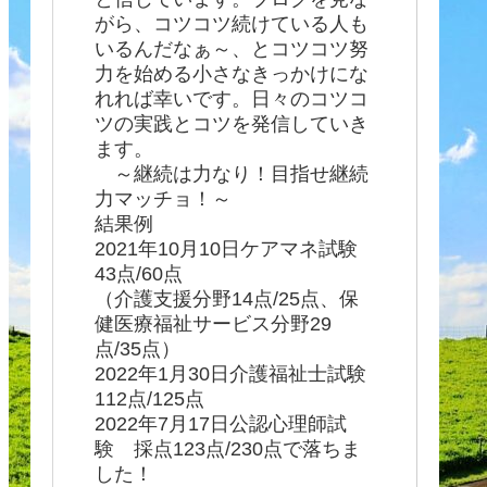
がら、コツコツ続けている人も
いるんだなぁ～、とコツコツ努
力を始める小さなきっかけにな
れれば幸いです。日々のコツコ
ツの実践とコツを発信していき
ます。
～継続は力なり！目指せ継続
力マッチョ！～
結果例
2021年10月10日ケアマネ試験
43点/60点
（介護支援分野14点/25点、保
健医療福祉サービス分野29
点/35点）
2022年1月30日介護福祉士試験
112点/125点
2022年7月17日公認心理師試
験 採点123点/230点で落ちま
した！