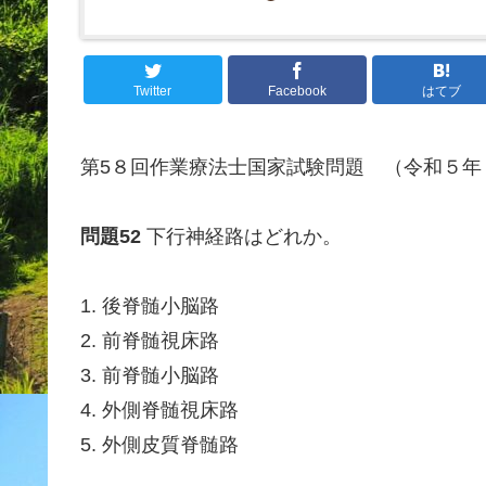
Twitter
Facebook
はてブ
第5８回作業療法士国家試験問題 （令和５年
問題52
下行神経路はどれか。
1. 後脊髄小脳路
2. 前脊髄視床路
3. 前脊髄小脳路
4. 外側脊髄視床路
5. 外側皮質脊髄路