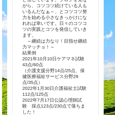
がら、コツコツ続けている人も
いるんだなぁ～、とコツコツ努
力を始める小さなきっかけにな
れれば幸いです。日々のコツコ
ツの実践とコツを発信していき
ます。
～継続は力なり！目指せ継続
力マッチョ！～
結果例
2021年10月10日ケアマネ試験
43点/60点
（介護支援分野14点/25点、保
健医療福祉サービス分野29
点/35点）
2022年1月30日介護福祉士試験
112点/125点
2022年7月17日公認心理師試
験 採点123点/230点で落ちま
した！