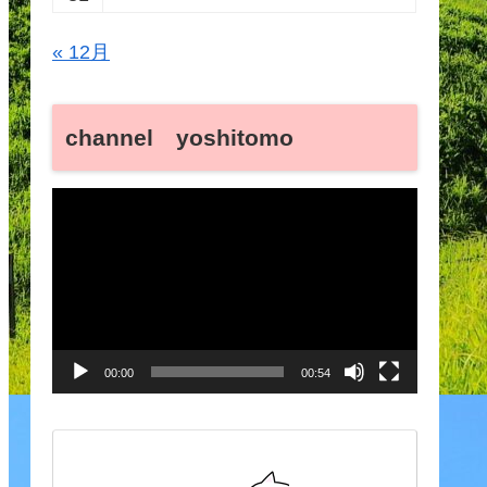
« 12月
channel yoshitomo
動
画
プ
レ
ー
00:00
00:54
ヤ
ー