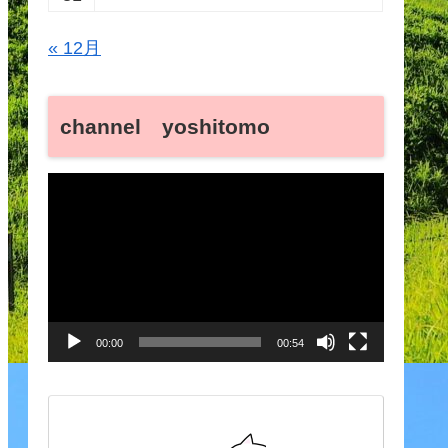
« 12月
channel yoshitomo
動
画
プ
レ
ー
00:00
00:54
ヤ
ー