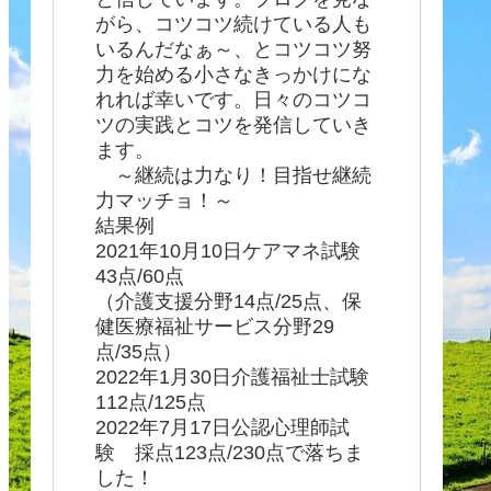
がら、コツコツ続けている人も
いるんだなぁ～、とコツコツ努
力を始める小さなきっかけにな
れれば幸いです。日々のコツコ
ツの実践とコツを発信していき
ます。
～継続は力なり！目指せ継続
力マッチョ！～
結果例
2021年10月10日ケアマネ試験
43点/60点
（介護支援分野14点/25点、保
健医療福祉サービス分野29
点/35点）
2022年1月30日介護福祉士試験
112点/125点
2022年7月17日公認心理師試
験 採点123点/230点で落ちま
した！