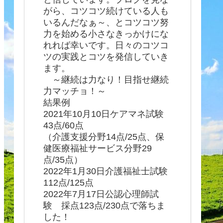
がら、コツコツ続けている人も
いるんだなぁ～、とコツコツ努
力を始める小さなきっかけにな
れれば幸いです。日々のコツコ
ツの実践とコツを発信していき
ます。
～継続は力なり！目指せ継続
力マッチョ！～
結果例
2021年10月10日ケアマネ試験
43点/60点
（介護支援分野14点/25点、保
健医療福祉サービス分野29
点/35点）
2022年1月30日介護福祉士試験
112点/125点
2022年7月17日公認心理師試
験 採点123点/230点で落ちま
した！