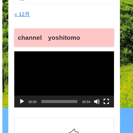
« 12月
channel yoshitomo
動
画
プ
レ
ー
00:00
00:54
ヤ
ー