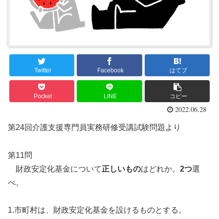
Twitter
Facebook
はてブ
Pocket
LINE
コピー
2022.06.28
第24回介護支援専門員実務研修受講試験問題より
第11問
財政安定化基金について
正しいもの
はどれか。
2つ
選
べ。
1.市町村は、財政安定化基金を設けるものとする。