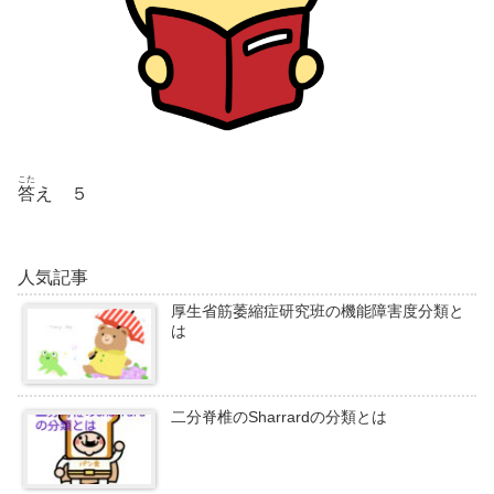
こた
答
え ５
人気記事
厚生省筋萎縮症研究班の機能障害度分類と
は
二分脊椎のSharrardの分類とは