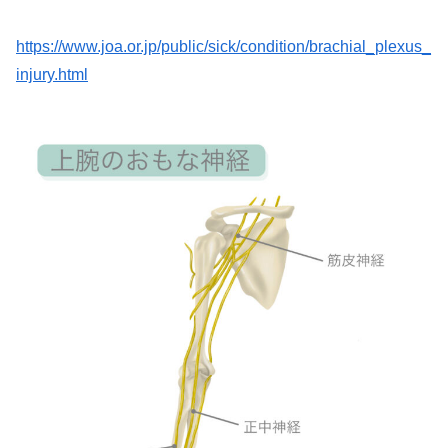
https://www.joa.or.jp/public/sick/condition/brachial_plexus_
injury.html