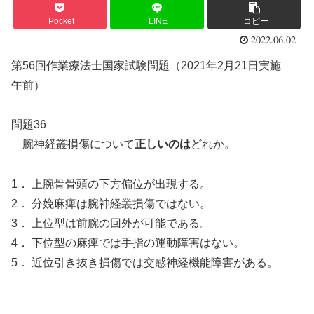
Pocket
LINE
コピー
2022.06.02
第56回作業療法士国家試験問題（2021年2月21日実施
午前）
問題36
腕神経叢損傷について
正しいのは
どれか。
1． 上腕骨骨頭の下方偏位が出現する。
2． 分娩麻痺は腕神経叢損傷ではない。
3． 上位型は前腕の回外が可能である。
4． 下位型の麻痺では手指の運動障害はない。
5． 近位引き抜き損傷では交感神経機能障害がある。