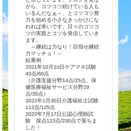
がら、コツコツ続けている人も
いるんだなぁ～、とコツコツ努
力を始める小さなきっかけにな
れれば幸いです。日々のコツコ
ツの実践とコツを発信していき
ます。
～継続は力なり！目指せ継続
力マッチョ！～
結果例
2021年10月10日ケアマネ試験
43点/60点
（介護支援分野14点/25点、保
健医療福祉サービス分野29
点/35点）
2022年1月30日介護福祉士試験
112点/125点
2022年7月17日公認心理師試
験 採点123点/230点で落ちま
した！