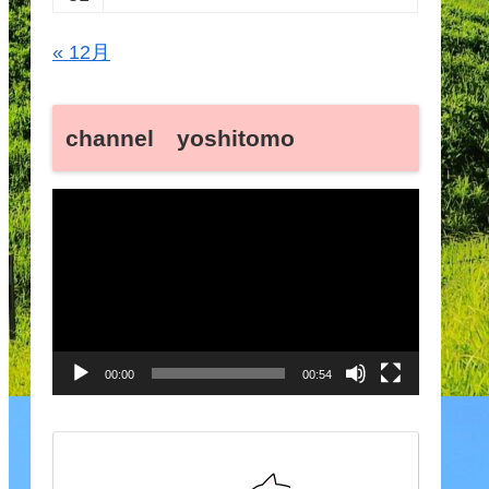
« 12月
channel yoshitomo
動
画
プ
レ
ー
00:00
00:54
ヤ
ー