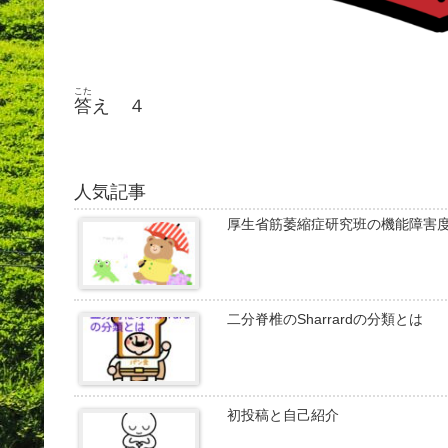
こた
答
え ４
人気記事
厚生省筋萎縮症研究班の機能障害
二分脊椎のSharrardの分類とは
初投稿と自己紹介