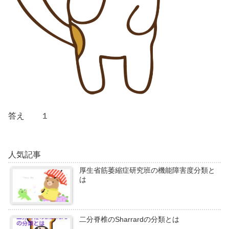
答え １
人気記事
厚生省筋萎縮症研究班の機能障害度分類と
は
二分脊椎のSharrardの分類とは